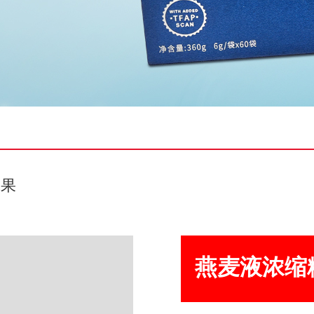
成果
燕麦液浓缩