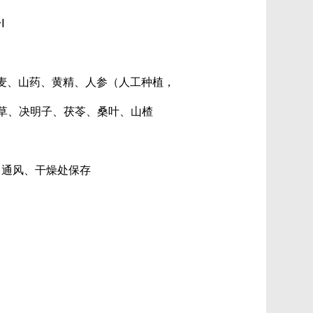
Ⅰ
荞麦、山药、黄精、人参（人工种植，
草、决明子、茯苓、桑叶、山楂
、通风、干燥处保存