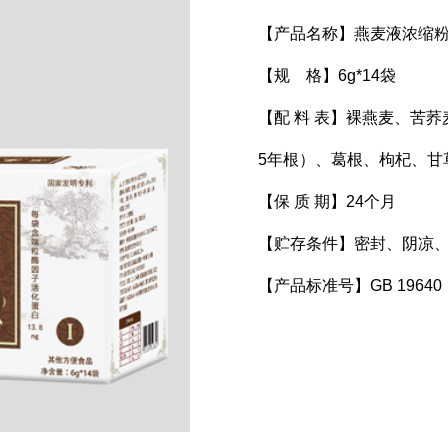
【产品名称】燕麦液浓缩粉
【规 格】6g*14袋
【配 料 表】裸燕麦、苦
5年根）、葛根、枸杞、甘
【保 质 期】24个月
【贮存条件】密封、阴凉
【产品标准号】GB 19640