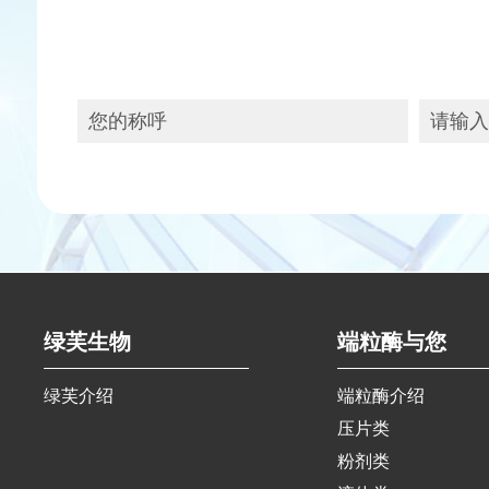
绿芙生物
端粒酶与您
绿芙介绍
端粒酶介绍
压片类
粉剂类