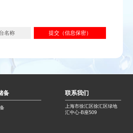
储备
联系我们
上海市徐汇区徐汇区绿地
备
汇中心-B座509